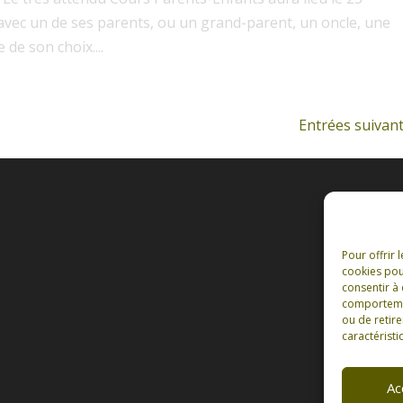
vec un de ses parents, ou un grand-parent, un oncle, une
 de son choix....
Entrées suivant
Pour offrir 
cookies pou
consentir à
comportement
ou de retire
caractéristi
Ac