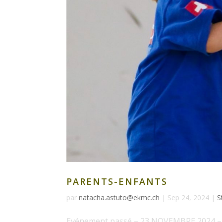
PARENTS-ENFANTS
par
natacha.astuto@ekmc.ch
|
Sep 24, 2024
|
S
Evénement passé – 23 NOVEMBRE 2024 – Le