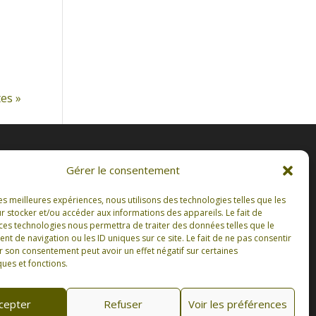
es »
Gérer le consentement
ad
les meilleures expériences, nous utilisons des technologies telles que les
r stocker et/ou accéder aux informations des appareils. Le fait de
 ces technologies nous permettra de traiter des données telles que le
 de navigation ou les ID uniques sur ce site. Le fait de ne pas consentir
r son consentement peut avoir un effet négatif sur certaines
ques et fonctions.
cepter
Refuser
Voir les préférences