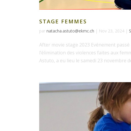
STAGE FEMMES
par
natacha.astuto@ekmc.ch
|
Nov 23, 2024
|
After movie stage 2023 Evénement passé 
l’élimination des violences faites aux f
Astuto, a eu lieu le samedi 23 novembre de 