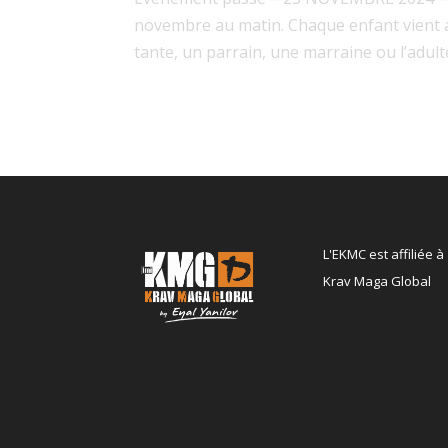
novembre au matin. Chaque enfant vient a
tante, un parrain, une marraine ou l’adulte
L'EKMC est affiliée à
Krav Maga Global