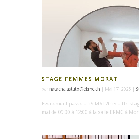
STAGE FEMMES MORAT
par
natacha.astuto@ekmc.ch
|
Mai 17, 2025
|
S
Evénement passé – 25 MAI 2025 – Un stag
mai de 09:00 à 12:00 à la salle EKMC à